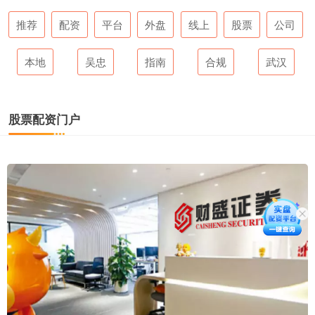
推荐
配资
平台
外盘
线上
股票
公司
本地
吴忠
指南
合规
武汉
股票配资门户