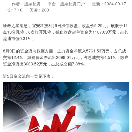
作者：股票配资
平台：股票配资门户
更新：2024-09-17
12:17:16
阅读：200
证券之星消息，宜安科技8月9日涨停收盘，收盘价5.29元。该股于11
点13分涨停，6次打开涨停，截止收盘封单资金为1107.09万元，占其
流通市值0.31%。
8月9日的资金流向数据方面，主力资金净流入5761.53万元，占总成
交额12.4%，游资资金净流出2098.01万元，占总成交额4.51%，散户
资金净流出3663.52万元，占总成交额7.88%。
近5日资金流向一览见下表：