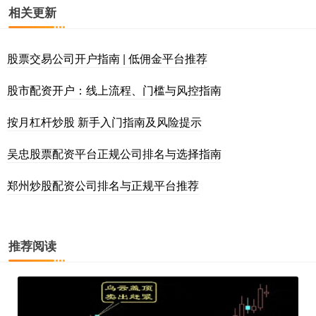
相关更新
股票交易公司开户指南 | 低佣金平台推荐
股市配资开户：线上流程、门槛与风控指南
按月杠杆炒股 新手入门指南及风险提示
吴忠股票配资平台正规公司排名与选择指南
郑州炒股配资公司排名与正规平台推荐
推荐阅读