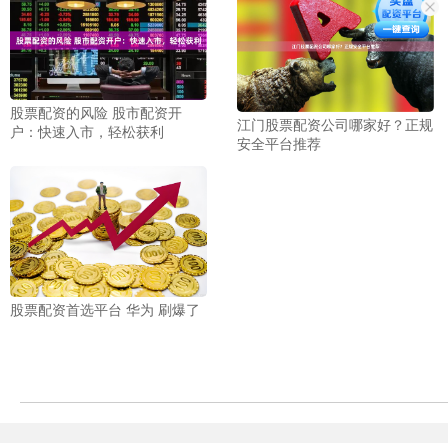
股票配资的风险 股市配资开
江门股票配资公司哪家好？正规
户：快速入市，轻松获利
安全平台推荐
股票配资首选平台 华为 刷爆了