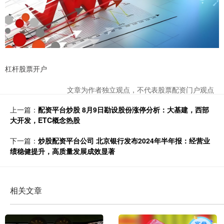
杠杆股票开户
文章为作者独立观点，不代表股票配资门户观点
上一篇：
配资平台炒股 8月9日勘设股份涨停分析：大基建，西部
大开发，ETC概念热股
下一篇：
炒股配资平台公司 北京银行发布2024年半年报：经营业
绩稳健提升，高质量发展成效显著
相关文章