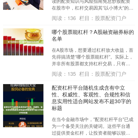
读的配资知识与风险指南免息炒股配资
在股市中，杠杆交易因其“以小博大”的特
性，吸引了众多投资者的目光。而“炒股
阅读：
136
栏目：
股票配资门户
配资论坛-杠....
哪个股票能杠杆？A股融资融券标的
名单
在A股市场，想要通过杠杆放大收益，首
先得搞清楚“哪个股票能杠杆”。实际上，
并非所有股票都支持杠杆交易，只有被
纳入**融资融券标的**范围的股票，才允
阅读：
135
栏目：
股票配资门户
许投资者向券....
配资杠杆平台随机生成含有中立
性、权威性、客观性、合规性和信
息实用性适合网站发布不超30字的
标题
在当今金融市场中，"配资杠杆平台"已成
为一个备受关注的关键词。这些平台通
过提供资金杠杆，让投资者能够以较小