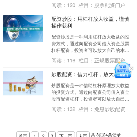
的自有资金撬动更大的投资规模，从而
阅读：
120
栏目：
股票配资门户
在行情向好时实现收益....
配资炒股：用杠杆放大收益，谨慎
操作获利
配资炒股是一种利用杠杆放大收益的投
资方式，通过向配资公司借入资金股票
杠杆配资，投资者可以放大自己的本
金，从而获得更高的收益。 **配资炒股
阅读：
116
栏目：
正规股票配资
的优势：** * 放大....
炒股配资：借力杠杆，放大收益
炒股配资是一种借助杠杆原理放大收益
的投资方式。通过向配资公司借入资金
股市配资杠杆，投资者可以放大自己的
资金规模，从而提高收益率。 配资的杠
阅读：
132
栏目：
免息炒股配资
杆倍数通常为1:2或1....
共
3
页
24
条记录
首页
1
2
3
下一页
末页