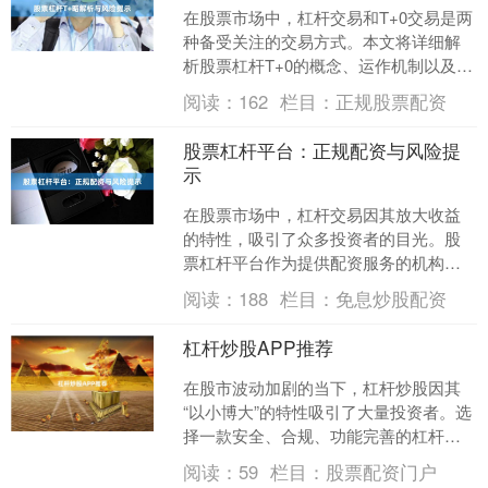
在股票市场中，杠杆交易和T+0交易是两
种备受关注的交易方式。本文将详细解
析股票杠杆T+0的概念、运作机制以及相
关风险，帮助投资者更全面地理解这一
阅读：
162
栏目：
正规股票配资
交易模式。 ##....
股票杠杆平台：正规配资与风险提
示
在股票市场中，杠杆交易因其放大收益
的特性，吸引了众多投资者的目光。股
票杠杆平台作为提供配资服务的机构，
近年来发展迅速。然而，如何在众多平
阅读：
188
栏目：
免息炒股配资
台中辨别正规配资，并充分....
杠杆炒股APP推荐
在股市波动加剧的当下，杠杆炒股因其
“以小博大”的特性吸引了大量投资者。选
择一款安全、合规、功能完善的杠杆炒
股APP，是控制风险、提升收益的关
阅读：
59
栏目：
股票配资门户
键。本文将为您推荐几....