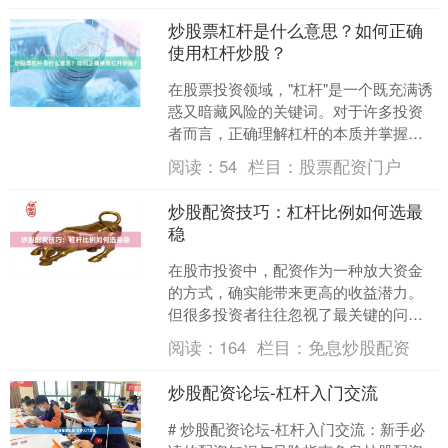
炒股票杠杆是什么意思？如何正确
使用杠杆炒股？
在股票投资领域，"杠杆"是一个既充满诱
惑又暗藏风险的关键词。对于许多投资
者而言，正确理解杠杆的本质并掌握其
使用方法，是迈向成熟投资的重要一
阅读：
54
栏目：
股票配资门户
步。 ## 什么是股票....
炒股配资技巧：杠杆比例如何选最
稳
在股市投资中，配资作为一种放大资金
的方式，确实能带来更高的收益潜力。
但很多投资者往往忽视了最关键的问
题：杠杆比例到底选多少才算“稳”？选高
阅读：
164
栏目：
免息炒股配资
了怕爆仓，选低了又觉得....
炒股配资论坛-杠杆入门交流
# 炒股配资论坛-杠杆入门交流：新手必